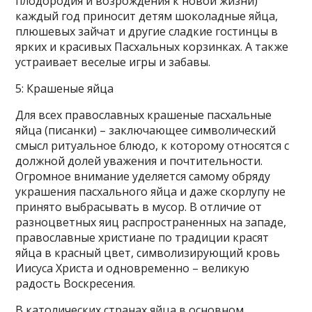
плодородия и возрождения к новой жизни)
каждый год приносит детям шоколадные яйца,
плюшевых зайчат и другие сладкие гостинцы в
ярких и красивых Пасхальных корзинках. А также
устраивает веселые игры и забавы.
5: Крашеные яйца
Для всех православных крашеные пасхальные
яйца (писанки) – заключающее символический
смысл ритуальное блюдо, к которому относятся с
должной долей уважения и почтительности.
Огромное внимание уделяется самому обряду
украшения пасхального яйца и даже скорлупу не
принято выбрасывать в мусор. В отличие от
разноцветных яиц распространенных на западе,
православные христиане по традиции красят
яйца в красный цвет, символизирующий кровь
Иисуса Христа и одновременно – великую
радость Воскресения.
В католических странах яйца в основном