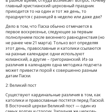
в разное время, откуда возникает вопрос: почему
главный христианский церковный праздник
приходится то на один и тот же день, то
празднуется с разницей в неделю или даже две?
Дело в том, что Пасха обычно отмечается в
первое воскресенье, следующее за первым
полнолунием после весеннего равноденствия (но
не ранее чем 21 марта). Только вот определяя
этот день, православные и католики ссылаются
на разные календари: одни используют
юлианский, а другие – григорианский. Из-за
различия в календарях одна методика подсчета
может привести порой к совершенно разным
датам Пасхи.
2: Великий пост
Существуют кардинальные различия в том, как
католики и православные постятся перед Пасхой.
В Восточной церкви Великий пост — один из
самых долгих и строгих. Западная же церковь