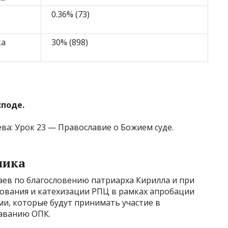
0.36% (73)
ка
30% (898)
споде.
ва: Урок 23 — Православие о Божием суде.
ника
аев по благословению патриарха Кирилла и при
ования и катехизации РПЦ в рамках апробации
ми, которые будут принимать участие в
аванию ОПК.