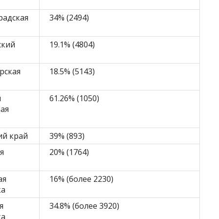
радская
34% (2494)
ский
19.1% (4804)
рская
18.5% (5143)
я
61.26% (1050)
ая
ий край
39% (893)
я
20% (1764)
ая
16% (более 2230)
ка
я
34.8% (более 3920)
ка