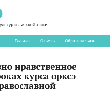
Э
ультур и светской этики
Главная
Ответы
Обратная связь
вно нравственное
оках курса орксэ
равославной