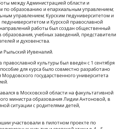
боты между Администрацией области и
м по образованию и епархиальным управлением;
ьным управлением; Курским педуниверситетом и
м педуниверситетом и Курской православной
 направлений работы был создан общественный
в образования, учебных заведений, представители
телей и духовенства.
и Рыльский Иувеналий.
 православной культуры был введён с 1 сентября
е пособие для курса было совместно разработано
 Мордовского государственного университета
ией.
одавался в Московской области на факультативной
тного министра образования Лидии Антоновой, в
ной ситуации с родителями детей,
ашии участвовали в пилотном проекте по