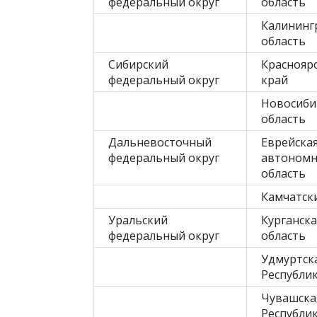
федеральный округ
область
Калининг
область
Сибирский
Краснояр
федеральный округ
край
Новосиби
область
Дальневосточный
Еврейска
федеральный округ
автономн
область
Камчатск
Уральский
Курганска
федеральный округ
область
Удмуртск
Республи
Чувашска
Республи