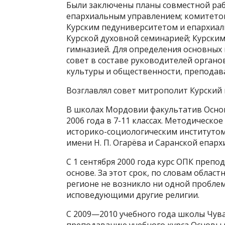
Были заключены планы совместной ра
епархиальным управлением; комитето
Курским педуниверситетом и епархиал
Курской духовной семинарией; Курски
гимназией. Для определения основных
совет в составе руководителей органо
культуры и общественности, преподава
Возглавлял совет митрополит Курский 
В школах Мордовии факультатив Основ
2006 года в 7-11 классах. Методическо
историко-социологическим институтом
имени Н. П. Огарёва и Саранской епарх
С 1 сентября 2000 года курс ОПК преп
основе. За этот срок, по словам облас
регионе не возникло ни одной проблем
исповедующими другие религии.
С 2009—2010 учебного года школы Чув