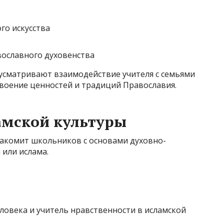
го искусства
вославного духовенства
усматривают взаимодействие учителя с семьями
своение ценностей и традиций Православия.
амской культуры
акомит школьников с основами духовно-
 или ислама.
овека и учитель нравственности в исламской