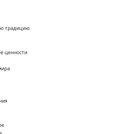
ую традицию
её ценности
мира
ния
ре
е