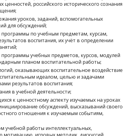
х ценностей, российского исторического сознания
ещения;
жания уроков, заданий, вспомогательных
ий для обсуждений;
 программы по учебным предметам, курсам,
зультатов воспитания, их учёт в определении
анятий;
 программы учебных предметов, курсов, модулей
ендарным планом воспитательной работы;
логий, оказывающих воспитательное воздействие
воспитательным идеалом, целью и задачами
ами результатов воспитания;
ния в учебной деятельности;
хся к ценностному аспекту изучаемых на уроках
 инициирование обсуждений, высказываний своего
остного отношения к изучаемым событиям,
м учебной работы интеллектуальных,
 мотивацию, игровых методик, дискуссий,