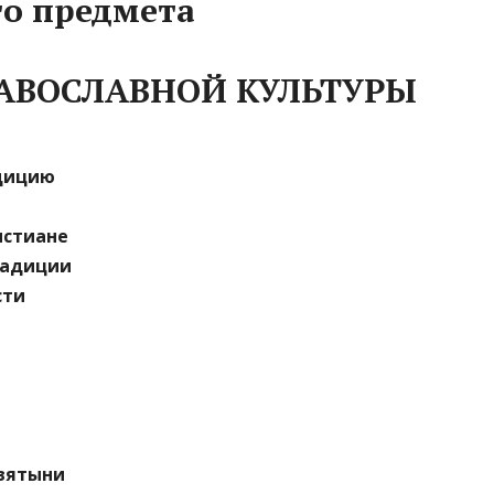
го предмета
РАВОСЛАВНОЙ КУЛЬТУРЫ
адицию
истиане
радиции
сти
святыни