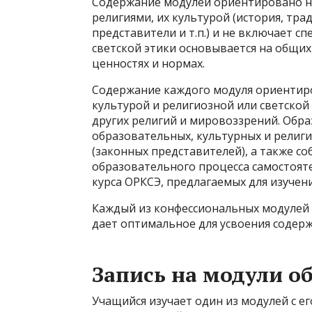
Содержание модулей ориентировано н
религиями, их культурой (история, тр
представители и т.п.) и не включает 
светской этики основывается на общих
ценностях и нормах.
Содержание каждого модуля ориентир
культурой и религиозной или светской
других религий и мировоззрений. Обр
образовательных, культурных и религ
(законных представителей), а также с
образовательного процесса самостоят
курса ОРКСЭ, предлагаемых для изучени
Каждый из конфессиональных модулей 
дает оптимальное для усвоения содерж
Запись на модули о
Учащийся изучает один из модулей с ег