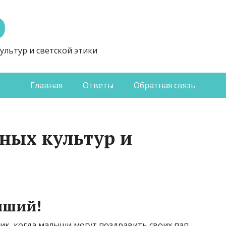
Э
ультур и светской этики
Главная
Ответы
Обратная связь
ных культур и
чший!
ик, когда малыши могут поздравить своих пап,