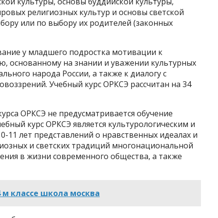
кой культуры, основы буддийской культуры,
ировых религиозных культур и основы светской
ыбору или по выбору их родителей (законных
вание у младшего подростка мотивации к
, основанному на знании и уважении культурных
ьного народа России, а также к диалогу с
овоззрений. Учебный курс ОРКСЭ рассчитан на 34
курса ОРКСЭ не предусматривается обучение
чебный курс ОРКСЭ является культурологическим и
0-11 лет представлений о нравственных идеалах и
гиозных и светских традиций многонациональной
чения в жизни современного общества, а также
4 м классе школа москва