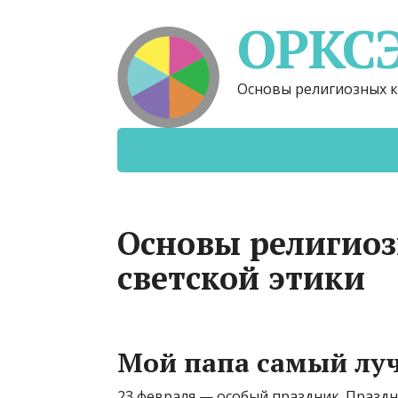
ОРКС
Основы религиозных к
Основы религиоз
светской этики
Мой папа самый лу
23 февраля — особый праздник. Праздн