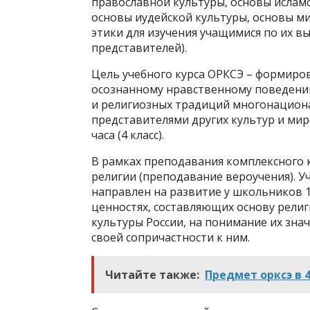
православной культуры, основы исламс
основы иудейской культуры, основы м
этики для изучения учащимися по их в
представителей).
Цель учебного курса ОРКСЭ – формиро
осознанному нравственному поведению
и религиозных традиций многонационал
представителями других культур и мир
часа (4 класс).
В рамках преподавания комплексного 
религии (преподавание вероучения). У
направлен на развитие у школьников 1
ценностях, составляющих основу рели
культуры России, на понимание их зна
своей сопричастности к ним.
Читайте также:
Предмет орксэ в 