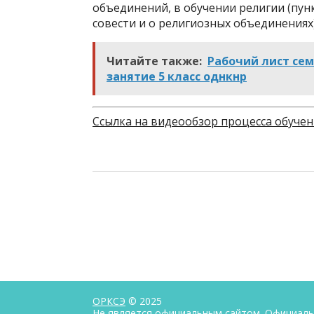
объединений, в обучении религии (пун
совести и о религиозных объединениях)
Читайте также:
Рабочий лист се
занятие 5 класс однкнр
Ссылка на видеообзор процесса обучен
ОРКСЭ
© 2025
Не является официальным сайтом. Официальны