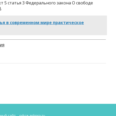
кт 5 статья 3 Федерального закона О свободе
.
мья в современном мире практическое
ия
й сайт - orkce.apkpro.ru