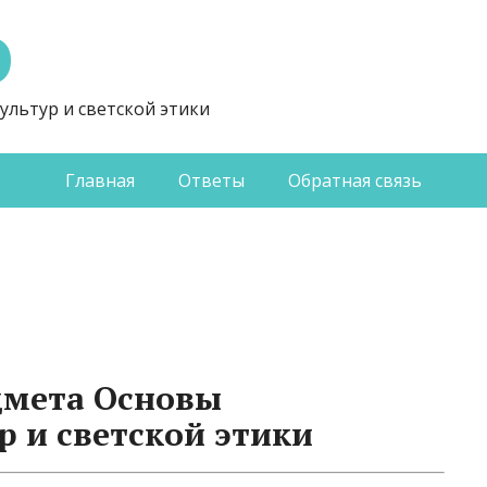
Э
ультур и светской этики
Главная
Ответы
Обратная связь
дмета Основы
р и светской этики