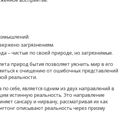
женное восприятие.
измышлений.
вержено загрязнениям.
ода – чистые по своей природе, но загрязнимые.
ета природ бытия позволяет уяснить мир в его
ремиться к очищению от ошибочных представлений
ной реальности.
 по себе, является одним из двух направлений в
им истинную реальность. Это направление
няет сансару и нирвану, рассматривая их как
нгтонг описывают реальность через призму