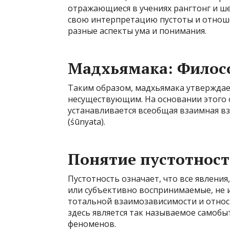
отражающиеся в учениях рангтонг и ше
свою интерпретацию пустоты и отноше
разные аспекты ума и понимания.
Мадхьямака: Филос
Таким образом, мадхьямака утвержда
несуществующим. На основании этого 
устанавливается всеобщая взаимная вза
(śūnyata).
Понятие пустотност
Пустотность означает, что все явлени
или субъективно воспринимаемые, не и
тотальной взаимозависимости и относ
здесь является так называемое самобы
феноменов.