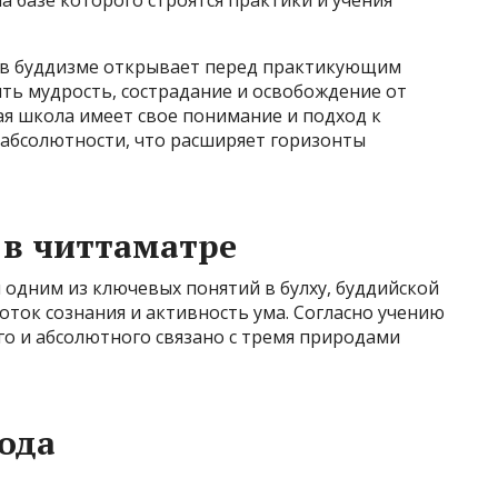
а базе которого строятся практики и учения
 в буддизме открывает перед практикующим
ть мудрость, сострадание и освобождение от
ая школа имеет свое понимание и подход к
 абсолютности, что расширяет горизонты
 в читтаматре
я одним из ключевых понятий в булху, буддийской
оток сознания и активность ума. Согласно учению
о и абсолютного связано с тремя природами
ода