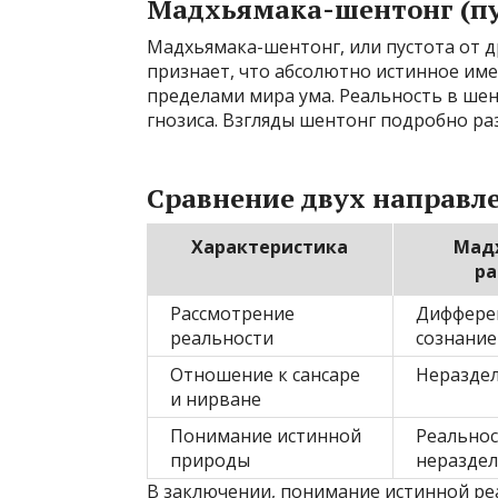
Мадхьямака-шентонг (пус
Мадхьямака-шентонг, или пустота от д
признает, что абсолютно истинное име
пределами мира ума. Реальность в шен
гнозиса. Взгляды шентонг подробно ра
Сравнение двух направл
Характеристика
Мад
ра
Рассмотрение
Диффере
реальности
сознание
Отношение к сансаре
Неразде
и нирване
Понимание истинной
Реальнос
природы
неразде
В заключении, понимание истинной ре