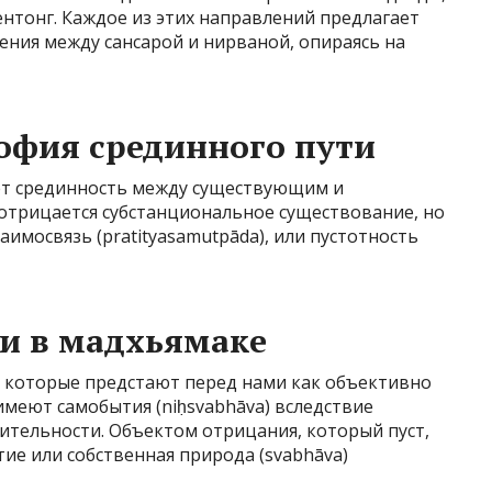
нтонг. Каждое из этих направлений предлагает
ния между сансарой и нирваной, опираясь на
офия срединного пути
ет срединность между существующим и
отрицается субстанциональное существование, но
имосвязь (pratityasamutpāda), или пустотность
и в мадхьямаке
я, которые предстают перед нами как объективно
меют самобытия (niḥsvabhāva) вследствие
ительности. Объектом отрицания, который пуст,
тие или собственная природа (svabhāva)