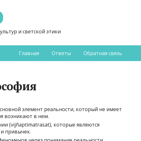
Э
ультур и светской этики
Главная
Ответы
Обратная связь
ософия
 основной элемент реальности, который не имеет
ия возникают в нем.
и (vijñaptimatrasat), которые являются
 и привычек.
феноменов через понимание реальности.