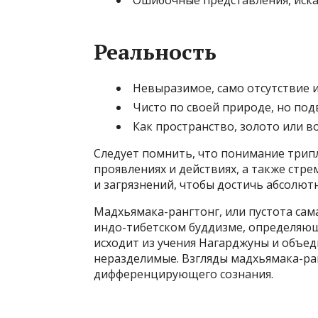
Ошибочные представления, иска
Реальность
Невыразимое, само отсутствие 
Чисто по своей природе, но под
Как пространство, золото или в
Следует помнить, что понимание трипл
проявлениях и действиях, а также ст
и загрязнений, чтобы достичь абсолют
Мадхьямака-рангтонг, или пустота сама
индо-тибетском буддизме, определяющ
исходит из учения Нагарджуны и объеди
неразделимые. Взгляды мадхьямака-ра
дифференцирующего сознания.