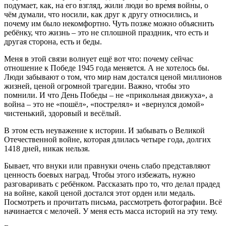
подумает, как, на его взгляд, жили люди во время войны, о
чём думали, что носили, как друг к другу относились, и
почему им было некомфортно. Чуть позже можно объяснить
ребёнку, что жизнь – это не сплошной праздник, что есть и
другая сторона, есть и беды.
Меня в этой связи волнует ещё вот что: почему сейчас
отношение к Победе 1945 года меняется. А не хотелось бы.
Люди забывают о том, что мир нам достался ценой миллионов
жизней, ценой огромной трагедии. Важно, чтобы это
помнили. И что День Победы – не «прикольная движуха», а
война – это не «пошёл», «пострелял» и «вернулся домой»
чистенький, здоровый и весёлый.
В этом есть неуважение к истории. И забывать о Великой
Отечественной войне, которая длилась четыре года, долгих
1418 дней, никак нельзя.
Бывает, что внуки или правнуки очень слабо представляют
ценность боевых наград. Чтобы этого избежать, нужно
разговаривать с ребёнком. Рассказать про то, что делал прадед
на войне, какой ценой достался этот орден или медаль.
Посмотреть и прочитать письма, рассмотреть фотографии. Всё
начинается с мелочей. У меня есть масса историй на эту тему.