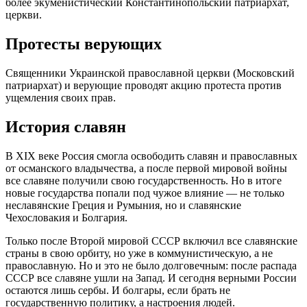
более экуменистический Константинопольский патриархат,
церкви.
Протесты верующих
Священники Украинской православной церкви (Московский
патриархат) и верующие проводят акцию протеста против
ущемления своих прав.
История славян
В XIX веке Россия смогла освободить славян и православных
от османского владычества, а после первой мировой войны
все славяне получили свою государственность. Но в итоге
новые государства попали под чужое влияние — не только
неславянские Греция и Румыния, но и славянские
Чехословакия и Болгария.
Только после Второй мировой СССР включил все славянские
страны в свою орбиту, но уже в коммунистическую, а не
православную. Но и это не было долговечным: после распада
СССР все славяне ушли на Запад. И сегодня верными России
остаются лишь сербы. И болгары, если брать не
государственную политику, а настроения людей.