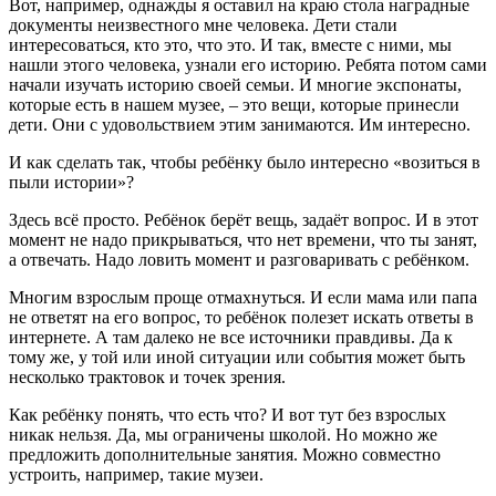
Вот, например, однажды я оставил на краю стола наградные
документы неизвестного мне человека. Дети стали
интересоваться, кто это, что это. И так, вместе с ними, мы
нашли этого человека, узнали его историю. Ребята потом сами
начали изучать историю своей семьи. И многие экспонаты,
которые есть в нашем музее, – это вещи, которые принесли
дети. Они с удовольствием этим занимаются. Им интересно.
И как сделать так, чтобы ребёнку было интересно «возиться в
пыли истории»?
Здесь всё просто. Ребёнок берёт вещь, задаёт вопрос. И в этот
момент не надо прикрываться, что нет времени, что ты занят,
а отвечать. Надо ловить момент и разговаривать с ребёнком.
Многим взрослым проще отмахнуться. И если мама или папа
не ответят на его вопрос, то ребёнок полезет искать ответы в
интернете. А там далеко не все источники правдивы. Да к
тому же, у той или иной ситуации или события может быть
несколько трактовок и точек зрения.
Как ребёнку понять, что есть что? И вот тут без взрослых
никак нельзя. Да, мы ограничены школой. Но можно же
предложить дополнительные занятия. Можно совместно
устроить, например, такие музеи.