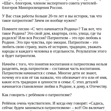
«Шаг», блогером, членом экспертного совета учителей-
блогеров Минпросвещения России.
У Вас стаж работы больше 20-ти лет и вы историк, так что
такое патриотизм? Зачем он вообще нужен?
Помните песню «С чего начинается Родина»? Так вот, что
такое Родина? Это свой дом, квартира, село, улица, где ты
родился? Или вся Россия? Патриотизм – это про любовь к
Родине. Это про чувства, про эмоции. Патриотизм – это
любить свою страну, знать её историю, традиции, уважать
народы и каждого человека в отдельности. Результатом этого
и будет патриотизм.
Начнём с того, что понятия воспитания и патриотизма нельзя
разделять, ведь патриотизм – составная часть воспитания.
Патриотизм начинается с семьи. Многие дети не знают,
почему его или её так назвали, что обозначает его или её имя,
какие есть традиции и ценности в семье. С этих деталей
начинается становление любви к Родине, к дому, к Отечеству.
Как говорить с ребёнком о патриотизме?
Ребёнок очень чувствителен. И когда ему говорят: «Садись,
сейчас будем заниматься патриотизмом» – всё! Он включает