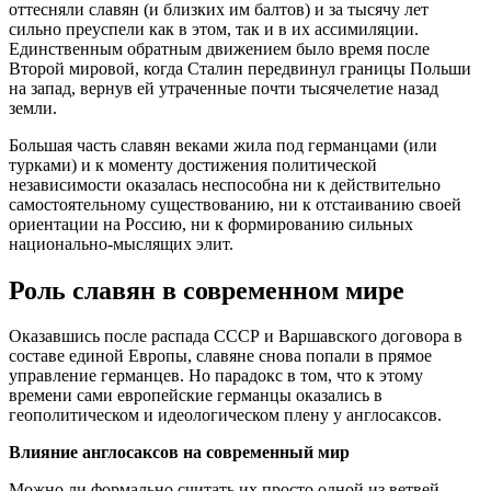
оттесняли славян (и близких им балтов) и за тысячу лет
сильно преуспели как в этом, так и в их ассимиляции.
Единственным обратным движением было время после
Второй мировой, когда Сталин передвинул границы Польши
на запад, вернув ей утраченные почти тысячелетие назад
земли.
Большая часть славян веками жила под германцами (или
турками) и к моменту достижения политической
независимости оказалась неспособна ни к действительно
самостоятельному существованию, ни к отстаиванию своей
ориентации на Россию, ни к формированию сильных
национально-мыслящих элит.
Роль славян в современном мире
Оказавшись после распада СССР и Варшавского договора в
составе единой Европы, славяне снова попали в прямое
управление германцев. Но парадокс в том, что к этому
времени сами европейские германцы оказались в
геополитическом и идеологическом плену у англосаксов.
Влияние англосаксов на современный мир
Можно ли формально считать их просто одной из ветвей