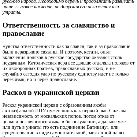
русского народа. Необходимо беречь и продолжать развивать
наше языковое наследие, не допуская его искажения или
утраты.
Ответственность за славянство и
православие
Чувства ответственности как за славян, так и за православие
были неразрывно связаны. И поэтому, кстати, опыт
включения поляков в русское государство оказался столь
неудачным. Католическая вера все дальше отдаляла поляков от
их двоюродных братьев, православных русских, и не
случайно сегодня удар по русскому единству идет не только
через язык, но и через православие.
Раскол в украинской церкви
Раскол украинской церкви с образованием якобы
автокефальной ПЦУ нужен лишь как первый шаг. Сначала
независимость от москальских попов, потом отказ от
церковнославянского языка в богослужении, а дальше уже
или путь в униаты (то есть подчинение Ватикану), или
существование в виде самостоятельной, завязанной на все