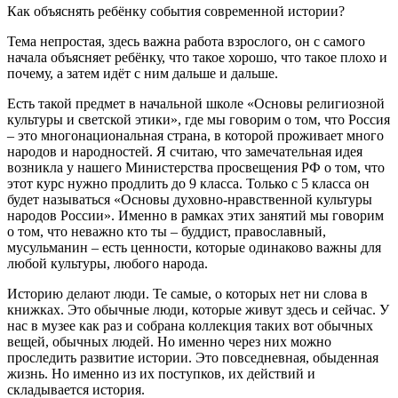
Как объяснять ребёнку события современной истории?
Тема непростая, здесь важна работа взрослого, он с самого
начала объясняет ребёнку, что такое хорошо, что такое плохо и
почему, а затем идёт с ним дальше и дальше.
Есть такой предмет в начальной школе «Основы религиозной
культуры и светской этики», где мы говорим о том, что Россия
– это многонациональная страна, в которой проживает много
народов и народностей. Я считаю, что замечательная идея
возникла у нашего Министерства просвещения РФ о том, что
этот курс нужно продлить до 9 класса. Только с 5 класса он
будет называться «Основы духовно-нравственной культуры
народов России». Именно в рамках этих занятий мы говорим
о том, что неважно кто ты – буддист, православный,
мусульманин – есть ценности, которые одинаково важны для
любой культуры, любого народа.
Историю делают люди. Те самые, о которых нет ни слова в
книжках. Это обычные люди, которые живут здесь и сейчас. У
нас в музее как раз и собрана коллекция таких вот обычных
вещей, обычных людей. Но именно через них можно
проследить развитие истории. Это повседневная, обыденная
жизнь. Но именно из их поступков, их действий и
складывается история.