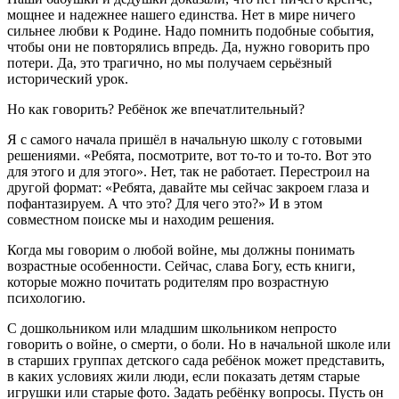
мощнее и надежнее нашего единства. Нет в мире ничего
сильнее любви к Родине. Надо помнить подобные события,
чтобы они не повторялись впредь. Да, нужно говорить про
потери. Да, это трагично, но мы получаем серьёзный
исторический урок.
Но как говорить? Ребёнок же впечатлительный?
Я с самого начала пришёл в начальную школу с готовыми
решениями. «Ребята, посмотрите, вот то-то и то-то. Вот это
для этого и для этого». Нет, так не работает. Перестроил на
другой формат: «Ребята, давайте мы сейчас закроем глаза и
пофантазируем. А что это? Для чего это?» И в этом
совместном поиске мы и находим решения.
Когда мы говорим о любой войне, мы должны понимать
возрастные особенности. Сейчас, слава Богу, есть книги,
которые можно почитать родителям про возрастную
психологию.
С дошкольником или младшим школьником непросто
говорить о войне, о смерти, о боли. Но в начальной школе или
в старших группах детского сада ребёнок может представить,
в каких условиях жили люди, если показать детям старые
игрушки или старые фото. Задать ребёнку вопросы. Пусть он