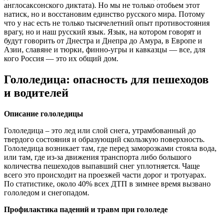
англосаксонского диктата). Но мы не только отобьем этот
натиск, но и восстановим единство русского мира. Потому
что у нас есть не только тысячелетний опыт противостояния
врагу, но и наш русский язык. Язык, на котором говорят и
будут говорить от Днестра и Днепра до Амура, в Европе и
Азии, славяне и тюрки, финно-угры и кавказцы — все, для
кого Россия — это их общий дом.
Гололедица: опасность для пешеходов
и водителей
Описание гололедицы
Гололедица – это лед или слой снега, утрамбованный до
твердого состояния и образующий скользкую поверхность.
Гололедица возникает там, где перед заморозками стояла вода,
или там, где из-за движения транспорта либо большого
количества пешеходов выпавший снег уплотняется. Чаще
всего это происходит на проезжей части дорог и тротуарах.
По статистике, около 40% всех ДТП в зимнее время вызвано
гололедом и снегопадом.
Профилактика падений и травм при гололеде