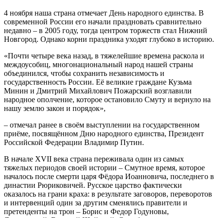
4 ноября наша страна отмечает День народного единства. В
современной России его начали праздновать сравнительно
недавно – в 2005 году, тогда центром торжеств стал Нижний
Новгород. Однако корни праздника уходят глубоко в историю.
«Почти четыре века назад, в тяжелейшие времена раскола и
междоусобиц, многонациональный народ нашей страны
объединился, чтобы сохранить независимость и
государственность России. Её великие граждане Кузьма
Минин и Дмитрий Михайлович Пожарский возглавили
народное ополчение, которое остановило Смуту и вернуло на
нашу землю закон и порядок»,
– отмечал ранее в своём выступлении на государственном
приёме, посвящённом Дню народного единства, Президент
Российской Федерации Владимир Путин.
В начале XVII века страна переживала один из самых
тяжелых периодов своей истории – Смутное время, которое
началось после смерти царя Фёдора Иоанновича, последнего в
династии Рюриковичей. Русское царство фактически
оказалось на грани краха: в результате заговоров, переворотов
и интервенций один за другим сменялись правители и
претенденты на трон – Борис и Федор Годуновы,