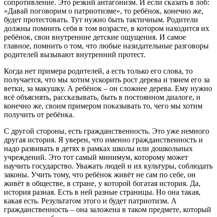
сопротивление. Это резкий антагонизм. И если сказать в лоб:
«Давай поговорим о патриотизме», то ребёнок, конечно же,
будет протестовать. Тут нужно быть тактичным. Родители
должны помнить себя в том возрасте, в котором находится их
ребёнок, свои внутренние детские ощущения. И самое
главное, помнить о том, что любые назидательные разговоры
родителей вызывают внутренний протест.
Когда нет примера родителей, а есть только его слова, то
получается, что мы хотим ускорить рост дерева и тянем его за
ветки, за макушку. А ребёнок – он сложнее дерева. Ему нужно
всё объяснять, рассказывать, быть в постоянном диалоге, и
конечно же, своим примером показывать то, чего мы хотим
получить от ребёнка.
С другой стороны, есть гражданственность. Это уже немного
другая история. Я уверен, что именно гражданственность и
надо развивать в детях в рамках школы или дошкольных
учреждений. Это тот самый минимум, которому может
научить государство. Уважать людей и их культуры, соблюдать
законы. Учить тому, что ребёнок живёт не сам по себе, он
живёт в обществе, в стране, у которой богатая история. Да,
история разная. Есть в ней разные страницы. Но она такая,
какая есть. Результатом этого и будет патриотизм. А
гражданственность – она заложена в таком предмете, который