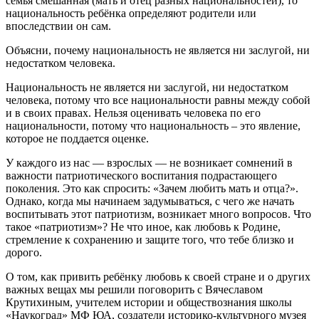
семья смешанная (мать и отец разных национальностей), то
национальность ребёнка определяют родители или
впоследствии он сам.
Объясни, почему национальность не является ни заслугой, ни
недостатком человека.
Национальность не является ни заслугой, ни недостатком
человека, потому что все национальности равны между собой
и в своих правах. Нельзя оценивать человека по его
национальности, потому что национальность – это явление,
которое не поддается оценке.
У каждого из нас — взрослых — не возникает сомнений в
важности патриотического воспитания подрастающего
поколения. Это как спросить: «Зачем любить мать и отца?».
Однако, когда мы начинаем задумываться, с чего же начать
воспитывать этот патриотизм, возникает много вопросов. Что
такое «патриотизм»? Не что иное, как любовь к Родине,
стремление к сохранению и защите того, что тебе близко и
дорого.
О том, как привить ребёнку любовь к своей стране и о других
важных вещах мы решили поговорить с Вячеславом
Крутихиным, учителем истории и обществознания школы
«Наукоград» МФ ЮА, создатели историко-культурного музея