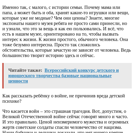
Именно так, с малого, с истории семьи. Почему мама или
папа, а может быть и оба, хранят какие-то игрушки или вещи,
которые уже не модные? Чем они ценны? Знаете, многие
экспонаты нашего музея ребята не просто сами принесли, но
и узнали, что это за вещь и как ею пользовались. И всё, что
есть в нашем музее, ориентировано на то, чтобы вызвать
интерес к жизни. К жизни простого, обычного человека. Она
тоже безумно интересна. Просто так сложились
обстоятельства, которые зачастую не зависят от человека. Ведь
большинство творит историю здесь и сейчас.
Читайте также:
Всероссийский конкурс детского и
юношеского творчества базовые национальные
ценности
Как рассказать ребёнку о войне, не причинив вреда детской
психике?
Что касается войн – это страшная трагедия. Вот, допустим, о
Великой Отечественной войне сейчас говорят много и часто.
И это правильно. Ценой неизмеримого мужества и огромных
жертв советские солдаты спасли человечество от нацизма.
Наши бабушки и дедушки доказали, что нет ничего крепче,