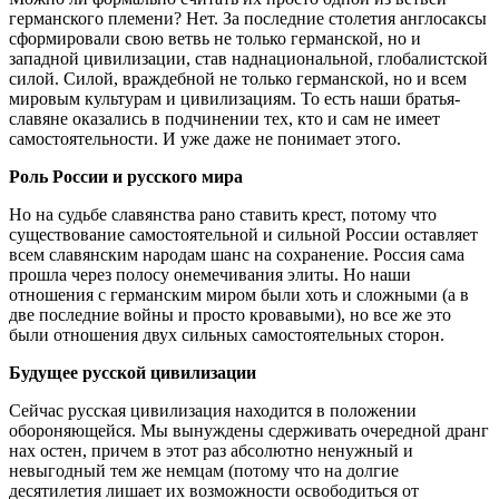
германского племени? Нет. За последние столетия англосаксы
сформировали свою ветвь не только германской, но и
западной цивилизации, став наднациональной, глобалистской
силой. Силой, враждебной не только германской, но и всем
мировым культурам и цивилизациям. То есть наши братья-
славяне оказались в подчинении тех, кто и сам не имеет
самостоятельности. И уже даже не понимает этого.
Роль России и русского мира
Но на судьбе славянства рано ставить крест, потому что
существование самостоятельной и сильной России оставляет
всем славянским народам шанс на сохранение. Россия сама
прошла через полосу онемечивания элиты. Но наши
отношения с германским миром были хоть и сложными (а в
две последние войны и просто кровавыми), но все же это
были отношения двух сильных самостоятельных сторон.
Будущее русской цивилизации
Сейчас русская цивилизация находится в положении
обороняющейся. Мы вынуждены сдерживать очередной дранг
нах остен, причем в этот раз абсолютно ненужный и
невыгодный тем же немцам (потому что на долгие
десятилетия лишает их возможности освободиться от