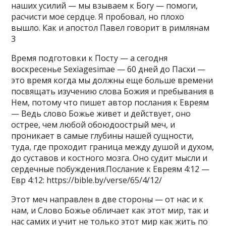
наших усилий — мы взываем к Богу — помоги,
расчисти мое сердце. Я пробовал, но плохо
вышло. Как и апостол Павел говорит в римлянам
3
Время подготовки к Посту — а сегодня
воскресенье Sexiagesimae — 60 дней до Пасхи —
это время когда мы должны еще больше времени
посвящать изучению слова Божия и пребывания в
Нем, потому что пишет автор послания к Евреям
— Ведь слово Божье живет и действует, оно
острее, чем любой обоюдоострый меч, и
проникает в самые глубины нашей сущности,
туда, где проходит граница между душой и духом,
до суставов и костного мозга. Оно судит мысли и
сердечные побуждения.Послание к Евреям 4:12 —
Евр 4:12: https://bible.by/verse/65/4/12/
Этот меч направлен в две стороны — от нас и к
нам, и Слово Божье обличает как этот мир, так и
нас самих и учит не только этот мир как жить по