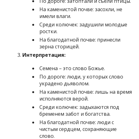
По дороге: затоптали и съели птицы.
На каменистой почве: засохли, не
имели влаги.
Среди колючек: задушили молодые
ростки.
На благодатной почве: принесли
зерна сторицей.
Интерпретация:
Семена – это слово Божье.
По дороге: люди, у которых слово
украдено дьяволом.
На каменистой почве: лишь на время
исполняются верой.
Среди колючек: задыхаются под
бременем забот и богатства.
На благодатной почве: люди с
чистым сердцем, сохраняющие
слово.