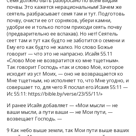
Семя должно быть разбросано по всем видам
почвы. Это кажется нерациональным! Зачем же
сеятель разбрасывает семя там и тут. Подготовь
почву, очисти ее от сорняков, убери камни,
удобри ее и только потом приходи сеять почву
(предварительно ее вспахав). Но нет! Сеятель
сеет там и тут как будто не заботится о семени и
Ему его как будто не жалко. Но слово Божье
говорит — что это не напрасно. Исайя 55.11
«Слово Мое не возвратится ко мне тщетным».
Так говорит Господь «так и слово Моё, которое
исходит из уст Моих, — оно не возвращается ко
Мне тщетным, но исполняет то, что Мне угодно, и
совершает то, для чего Я послал его.Исаия 55:11 —
Ис 55:11: https://bible.by/verse/23/55/11/»
И ранее Исайя добавляет — «Мои мысли — не
ваши мысли, а пути ваши — не Мои пути, —
возвещает Господь. —
9 Как небо выше земли, так Мои пути выше ваших