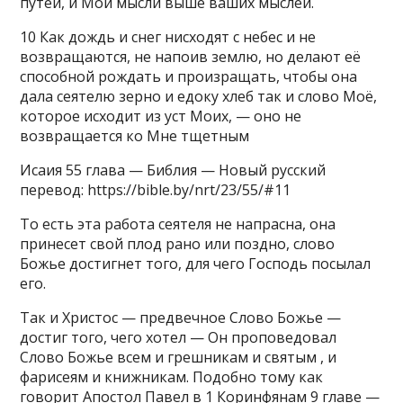
путей, и Мои мысли выше ваших мыслей.
10 Как дождь и снег нисходят с небес и не
возвращаются, не напоив землю, но делают её
способной рождать и произращать, чтобы она
дала сеятелю зерно и едоку хлеб так и слово Моё,
которое исходит из уст Моих, — оно не
возвращается ко Мне тщетным
Исаия 55 глава — Библия — Новый русский
перевод: https://bible.by/nrt/23/55/#11
То есть эта работа сеятеля не напрасна, она
принесет свой плод рано или поздно, слово
Божье достигнет того, для чего Господь посылал
его.
Так и Христос — предвечное Слово Божье —
достиг того, чего хотел — Он проповедовал
Слово Божье всем и грешникам и святым , и
фарисеям и книжникам. Подобно тому как
говорит Апостол Павел в 1 Коринфянам 9 главе —