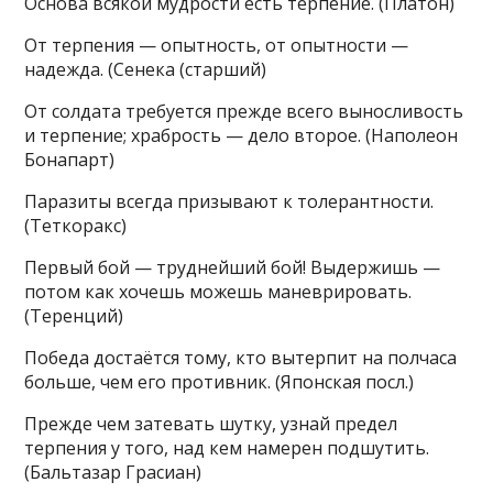
Основа всякой мудрости есть терпение. (Платон)
От терпения — опытность, от опытности —
надежда. (Сенека (старший)
От солдата требуется прежде всего выносливость
и терпение; храбрость — дело второе. (Наполеон
Бонапарт)
Паразиты всегда призывают к толерантности.
(Теткоракс)
Первый бой — труднейший бой! Выдержишь —
потом как хочешь можешь маневрировать.
(Теренций)
Победа достаётся тому, кто вытерпит на полчаса
больше, чем его противник. (Японская посл.)
Прежде чем затевать шутку, узнай предел
терпения у того, над кем намерен подшутить.
(Бальтазар Грасиан)