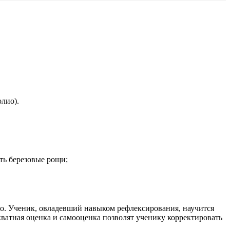
лио).
ть березовые рощи;
го. Ученик, овладевший навыком рефлексирования, научится
кватная оценка и самооценка позволят ученику корректировать