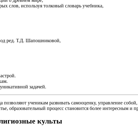
ции о древнем мире,
рых слов, используя толковый словарь учебника,
од ред. Т.Д. Шапошниковой,
астрой.
кам.
уникативной задачей.
уда позволяют ученикам развивать самооценку, управление собо
ье, образовательный процесс становится более интересным и п
елигиозные культы