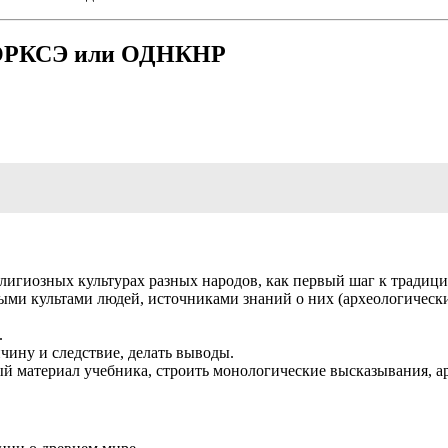
а ОРКСЭ или ОДНКНР
лигиозных культурах разных народов, как первый шаг к традиц
ми культами людей, источниками знаний о них (археологически
.
чину и следствие, делать выводы.
й материал учебника, строить монологические высказывания, а