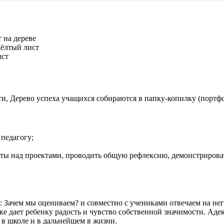
 на дереве
жёлтый лист
ист
ти, Дерево успеха учащихся собираются в папку-копилку (портфо
педагогу;
оты над проектами, проводить общую рефлексию, демонстрирова
: Зачем мы оцениваем? и совместно с учениками отвечаем на не
ке дает ребенку радость и чувство собственной значимости. Аде
 в школе и в дальнейшем в жизни.