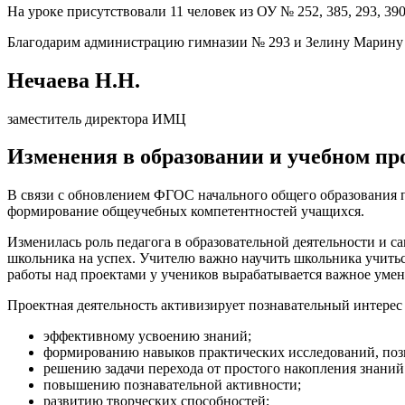
На уроке присутствовали 11 человек из ОУ № 252, 385, 293, 390,
Благодарим администрацию гимназии № 293 и Зелину Марину Е
Нечаева Н.Н.
заместитель директора ИМЦ
Изменения в образовании и учебном пр
В связи с обновлением ФГОС начального общего образования п
формирование общеучебных компетентностей учащихся.
Изменилась роль педагога в образовательной деятельности и с
школьника на успех. Учителю важно научить школьника учитьс
работы над проектами у учеников вырабатывается важное умен
Проектная деятельность активизирует познавательный интерес 
эффективному усвоению знаний;
формированию навыков практических исследований, по
решению задачи перехода от простого накопления знаний
повышению познавательной активности;
развитию творческих способностей;