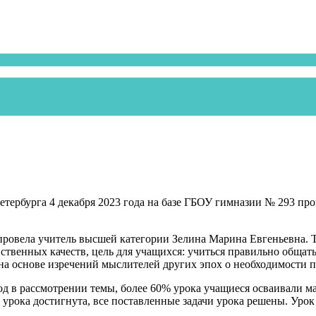
Петербурга 4 декабря 2023 года на базе ГБОУ гимназии № 293 
провела учитель высшей категории Зелина Марина Евгеньевна. Т
венных качеств, цель для учащихся: учиться правильно общатьс
на основе изречений мыслителей других эпох о необходимости п
д в рассмотрении темы, более 60% урока учащиеся осваивали ма
ь урока достигнута, все поставленные задачи урока решены. Ур