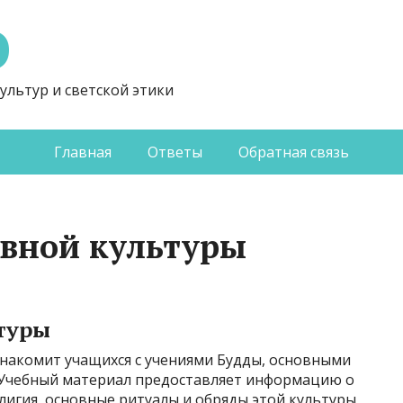
Э
ультур и светской этики
Главная
Ответы
Обратная связь
авной культуры
туры
накомит учащихся с учениями Будды, основными
 Учебный материал предоставляет информацию о
лигия, основные ритуалы и обряды этой культуры,