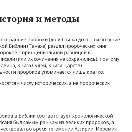
история и методы
ы: ранние пророки (до VIII века до н. э.) и поздние
йской Библии (Танахе) раздел пророческих книг
пророков с принципиальной разницей в
исали (или их сочинения не сохранились), поэтому
авина, Книга Судей, Книги Царств) —
льности пророков упоминается лишь кратко.
осятся к числу исторических, а не пророческих.
роков в Библии соответствует хронологической
Исаия был самым ранним из великих пророков, а
чествовал во время гегемонии Ассирии, Иеремия