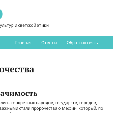
Э
ультур и светской этики
Главная
Ответы
Обратная связь
очества
начимость
ались конкретных народов, государств, городов,
 важными стали пророчества о Мессии, который, по