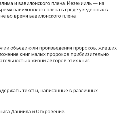
алима и вавилонского плена. Иезекииль — на
ремя вавилонского плена в среде уведенных в
не во время вавилонского плена.
блии объединяли произведения пророков, живших
положение книг малых пророков приблизительно
ательностью жизни авторов этих книг.
одержать тексты, написанные в различных
нига Даниила и Откровение.