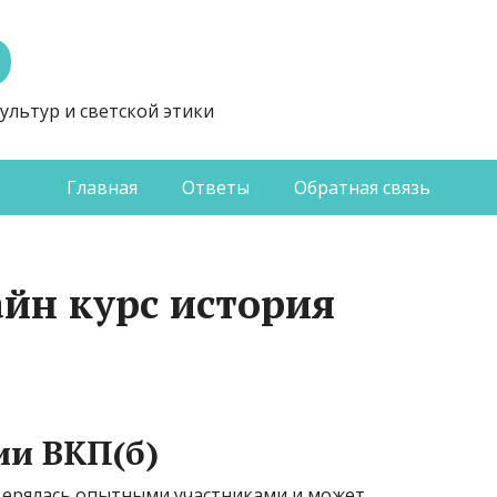
Э
ультур и светской этики
Главная
Ответы
Обратная связь
йн курс история
ии ВКП(б)
верялась опытными участниками и может