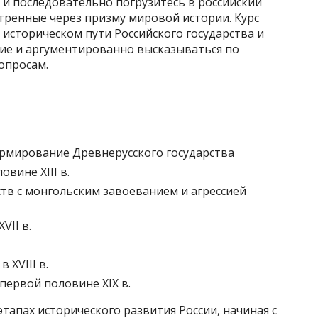
 и последовательно погрузитесь в российский
отренные через призму мировой истории. Курс
историческом пути Российского государства и
ие и аргументированно высказываться по
опросам.
ормирование Древнерусского государства
овине XIII в.
ств с монгольским завоеванием и агрессией
VII в.
 XVIII в.
первой половине XIX в.
тапах исторического развития России, начиная с